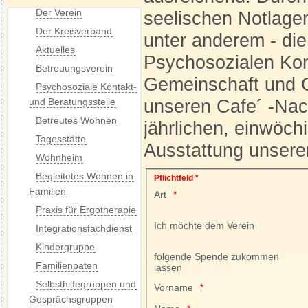
Der Verein
seelischen Notlage
Der Kreisverband
unter anderem - di
Aktuelles
Psychosozialen Kon
Betreuungsverein
Gemeinschaft und G
Psychosoziale Kontakt-
unseren Cafe´ -Nac
und Beratungsstelle
Betreutes Wohnen
jährlichen, einwöch
Tagesstätte
Ausstattung unsere
Wohnheim
Begleitetes Wohnen in
Pflichtfeld *
Familien
Art
Praxis für Ergotherapie
Ich möchte dem Verein
Integrationsfachdienst
Kindergruppe
folgende Spende zukommen
Familienpaten
lassen
Selbsthilfegruppen und
Vorname
Gesprächsgruppen