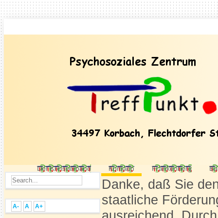
Der Kreisverband
Korbach
Frankenberg
Ba
Danke, daß Sie den
staatliche Förderung
A-
A
A+
ausreichend. Durc