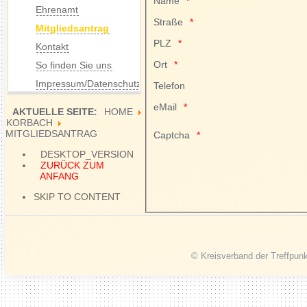
Name
Ehrenamt
Straße
Mitgliedsantrag
PLZ
Kontakt
Ort
So finden Sie uns
Impressum/Datenschutz
Telefon
eMail
AKTUELLE SEITE:
HOME
KORBACH
MITGLIEDSANTRAG
Captcha
DESKTOP_VERSION
ZURÜCK ZUM
ANFANG
SKIP TO CONTENT
© Kreisverband der Treffpunk