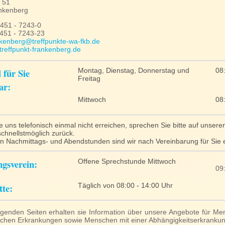
 51
nkenberg
6451 - 7243-0
6451 - 7243-23
nkenberg@treffpunkte-wa-fkb.de
.treffpunkt-frankenberg.de
 für Sie
Montag, Dienstag, Donnerstag und
08
Freitag
ar:
Mittwoch
08
 uns telefonisch einmal nicht erreichen, sprechen Sie bitte auf unsere
schnellstmöglich zurück.
n Nachmittags- und Abendstunden sind wir nach Vereinbarung für Sie e
gsverein:
Offene Sprechstunde Mittwoch
09
tte:
Täglich von 08:00 - 14:00 Uhr
lgenden Seiten erhalten sie Information über unsere Angebote für M
schen Erkrankungen sowie Menschen mit einer Abhängigkeitserkranku