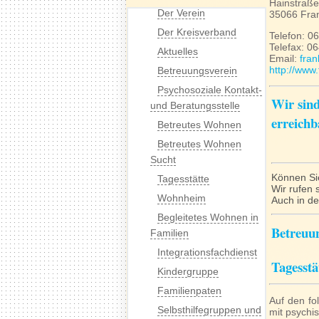
Hainstraße
Der Verein
35066 Fra
Der Kreisverband
Telefon: 0
Telefax: 0
Aktuelles
Email:
fra
http://www
Betreuungsverein
Psychosoziale Kontakt-
Wir sind
und Beratungsstelle
erreichb
Betreutes Wohnen
Betreutes Wohnen
Sucht
Können Sie
Tagesstätte
Wir rufen 
Wohnheim
Auch in de
Begleitetes Wohnen in
Betreuun
Familien
Integrationsfachdienst
Tagesstä
Kindergruppe
Familienpaten
Auf den fo
Selbsthilfegruppen und
mit psychi