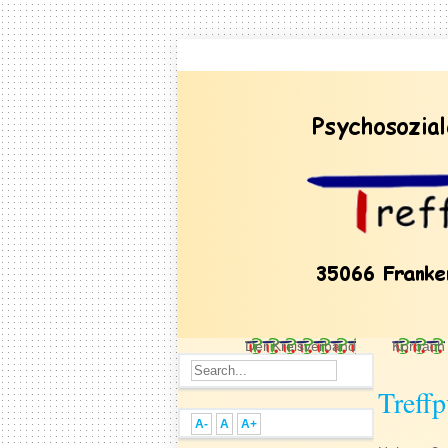
Der Kreisverband
Korbach
Treffp
A-
A
A+