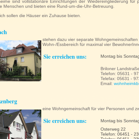
ime sind vollstationäre Einrichtungen der Wiedereingliederung für 
e Menschen und bieten eine
Rund-um-die-Uhr-Betreuung
.
ich sollen die Häuser ein Zuhause bieten.
ach
stehen dazu vier separate Wohngemeinschaften 
Wohn-/Essbereich für maximal vier BewohnerInn
Sie erreichen uns:
Montag bis Sonnta
Briloner Landstraß
Telefon: 05631 - 9
Telefax: 05631 - 9
Email:
wohnheimkb@
kenberg
eine Wohngemeinschaft für vier Personen und zw
Sie erreichen uns:
Montag bis Sonnta
Osterweg 22
Telefon: 06451 - 2