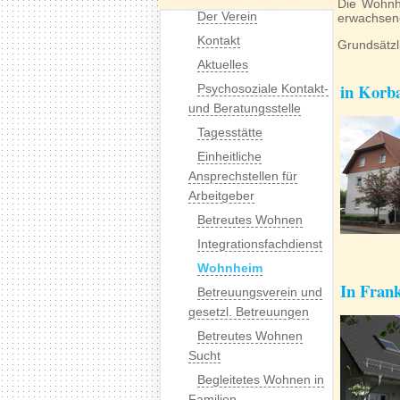
Die Wohnhe
Der Verein
erwachsen
Kontakt
Grundsätzl
Aktuelles
in Korb
Psychosoziale Kontakt-
und Beratungsstelle
Tagesstätte
Einheitliche
Ansprechstellen für
Arbeitgeber
Betreutes Wohnen
Integrationsfachdienst
Wohnheim
In Fran
Betreuungsverein und
gesetzl. Betreuungen
Betreutes Wohnen
Sucht
Begleitetes Wohnen in
Familien