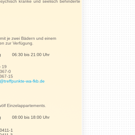
psychisch kranke und seelisch behinderte
mit je zwei Bädern und einem
en zur Verfügung.
g
06:30 bis 21:00 Uhr
e 19
7367-0
7367-15
treffpunkte-wa-fkb.de
ölf Einzelappartements.
g
08:00 bis 18:00 Uhr
30411-1