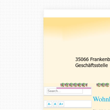
Der Kreisverband
Korbach
Wohn
A-
A
A+