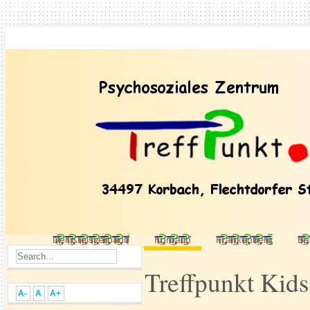
Der Kreisverband
Korbach
Frankenberg
Ba
Treffpunkt Kid
A-
A
A+