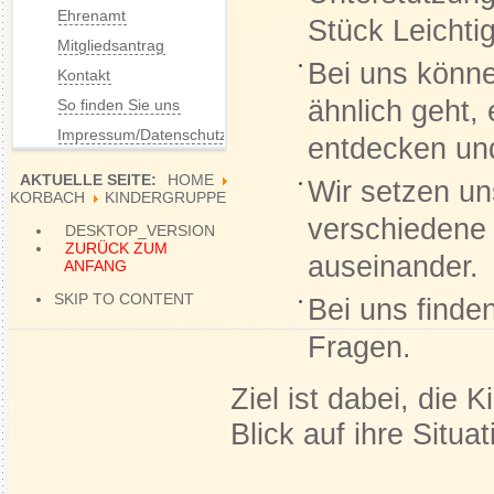
Ehrenamt
Stück Leichtig
Mitgliedsantrag
Bei uns könne
Kontakt
ähnlich geht,
So finden Sie uns
Impressum/Datenschutz
entdecken un
AKTUELLE SEITE:
HOME
Wir setzen un
KORBACH
KINDERGRUPPE
verschiedene
DESKTOP_VERSION
ZURÜCK ZUM
auseinander.
ANFANG
SKIP TO CONTENT
Bei uns finde
Fragen.
Ziel ist dabei, die
Blick auf ihre Situat