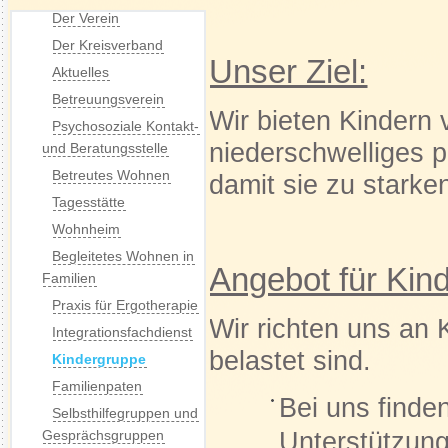
Der Verein
Der Kreisverband
Unser Ziel:
Aktuelles
Betreuungsverein
Wir bieten Kindern 
Psychosoziale Kontakt-
niederschwelliges p
und Beratungsstelle
Betreutes Wohnen
damit sie zu stark
Tagesstätte
Wohnheim
Begleitetes Wohnen in
Angebot für Kin
Familien
Praxis für Ergotherapie
Wir richten uns an 
Integrationsfachdienst
belastet sind.
Kindergruppe
Familienpaten
Bei uns finde
Selbsthilfegruppen und
Unterstützung,
Gesprächsgruppen