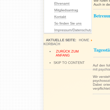
Wir rufen 
Ehrenamt
Auch in de
Mitgliedsantrag
Betreuun
Kontakt
So finden Sie uns
Impressum/Datenschutz
AKTUELLE SEITE:
HOME
KORBACH
Tagesstä
ZURÜCK ZUM
ANFANG
SKIP TO CONTENT
Auf den fo
mit psychi
Wir verste
psychosozi
Dabei orie
verpflichtet