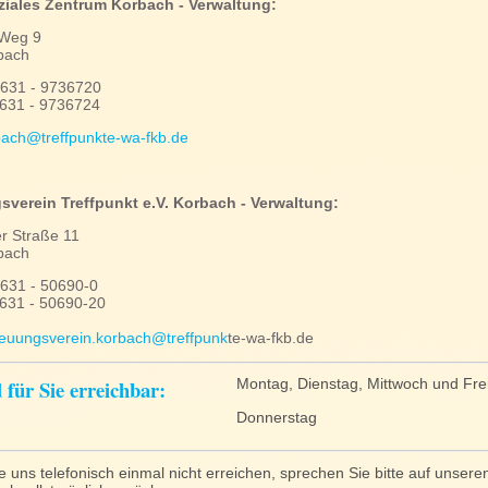
iales Zentrum Korbach - Verwaltung:
 Weg 9
bach
5631 - 9736720
5631 - 9736724
bach@treffpunkte-wa-fkb.de
sverein Treffpunkt e.V. Korbach - Verwaltung:
er Straße 11
bach
5631 - 50690-0
5631 - 50690-20
reuungsverein.korbach@treffpunk
te-wa-fkb.de
 für Sie erreichbar:
Montag, Dienstag, Mittwoch und Fre
Donnerstag
 uns telefonisch einmal nicht erreichen, sprechen Sie bitte auf unsere