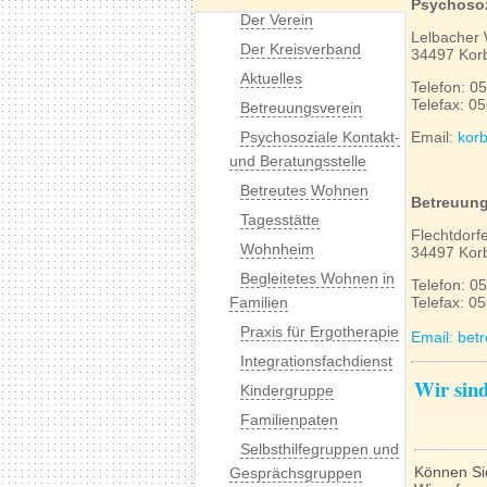
Psychosoz
Der Verein
Lelbacher
Der Kreisverband
34497 Kor
Aktuelles
Telefon: 0
Telefax: 0
Betreuungsverein
Psychosoziale Kontakt-
Email:
kor
und Beratungsstelle
Betreutes Wohnen
Betreuung
Tagesstätte
Flechtdorf
Wohnheim
34497 Kor
Begleitetes Wohnen in
Telefon: 0
Familien
Telefax: 0
Praxis für Ergotherapie
Email: bet
Integrationsfachdienst
Wir sind
Kindergruppe
Familienpaten
Selbsthilfegruppen und
Können Sie
Gesprächsgruppen