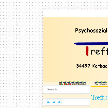
Der Kreisverband
Korbach
Treff
A-
A
A+