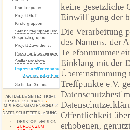
keine gesetzliche 
Familienpaten
Einwilligung der b
Projekt GuT
Kindergruppen
Die Verarbeitung 
Selbsthilfegruppen und
Gesprächsgruppen
des Namens, der A
Projekt Zuverdienst
Telefonnummer eine
Praxis für Ergotherapie
Einklang mit der 
Stellenangebote
Impressum/Datenschutz
Übereinstimmung m
Datenschutzerklärung
Treffpunkte e.V. g
So finden Sie uns
Datenschutzbestim
AKTUELLE SEITE:
HOME
DER KREISVERBAND
Datenschutzerklär
IMPRESSUM/DATENSCHUTZ
Öffentlichkeit üb
DATENSCHUTZERKLÄRUNG
DESKTOP_VERSION
erhobenen, genutz
ZURÜCK ZUM