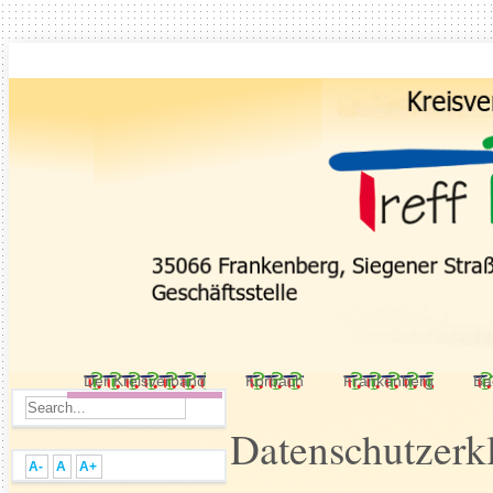
Der Kreisverband
Korbach
Frankenberg
Ba
Datenschutzerk
A-
A
A+