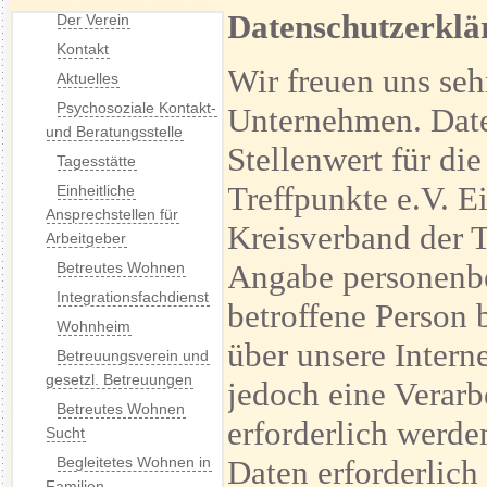
Datenschutzerklä
Der Verein
Kontakt
Wir freuen uns seh
Aktuelles
Psychosoziale Kontakt-
Unternehmen. Date
und Beratungsstelle
Stellenwert für di
Tagesstätte
Treffpunkte e.V. E
Einheitliche
Ansprechstellen für
Kreisverband der T
Arbeitgeber
Angabe personenbe
Betreutes Wohnen
Integrationsfachdienst
betroffene Person
Wohnheim
über unsere Inter
Betreuungsverein und
gesetzl. Betreuungen
jedoch eine Verar
Betreutes Wohnen
erforderlich werde
Sucht
Begleitetes Wohnen in
Daten erforderlich
Familien