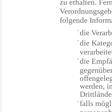
zu erhalten. Fer
Verordnungsgebe
folgende Inform
die Verar
die Kateg
verarbeit
die Empfä
gegenüber
offengele
werden, i
Drittlände
falls mögl
personenb