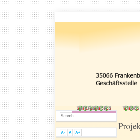
Der Kreisverband
Korbach
Projek
A-
A
A+