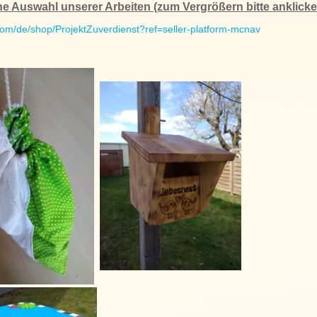
ne Auswahl unserer Arbeiten (zum Vergrößern bitte anklicke
om/de/shop/ProjektZuverdienst?ref=seller-platform-mcnav