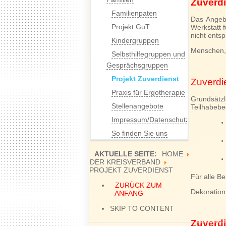
Zuverdi
Familienpaten
Das Angebo
Projekt GuT
Werkstatt 
nicht ents
Kindergruppen
Menschen, 
Selbsthilfegruppen und
Gesprächsgruppen
Projekt Zuverdienst
Zuverdie
Praxis für Ergotherapie
Grundsätzli
Stellenangebote
Teilhabebe
Impressum/Datenschutz
So finden Sie uns
AKTUELLE SEITE:
HOME
DER KREISVERBAND
PROJEKT ZUVERDIENST
Für alle Be
ZURÜCK ZUM
Dekoration
ANFANG
SKIP TO CONTENT
Zuverd