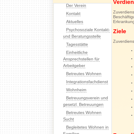
Verdien
Der Verein
Zuverdiens
Kontakt
Beschäftig
Aktuelles
Erkrankun
Psychosoziale Kontakt-
Ziele
und Beratungsstelle
Zuverdiens
Tagesstätte
Einheitliche
Ansprechstellen für
Arbeitgeber
Betreutes Wohnen
Integrationsfachdienst
Wohnheim
Betreuungsverein und
gesetzl. Betreuungen
Betreutes Wohnen
Sucht
Begleitetes Wohnen in
Familien