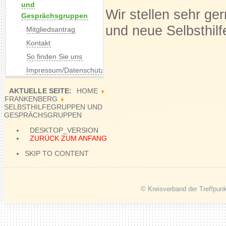
und
Wir stellen sehr ge
Gesprächsgruppen
und neue Selbsthil
Mitgliedsantrag
Kontakt
So finden Sie uns
Impressum/Datenschutz
AKTUELLE SEITE:
HOME
FRANKENBERG
SELBSTHILFEGRUPPEN UND
GESPRÄCHSGRUPPEN
DESKTOP_VERSION
ZURÜCK ZUM ANFANG
SKIP TO CONTENT
© Kreisverband der Treffpunk