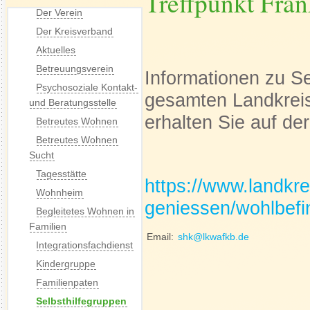
Treffpunkt Fra
Der Verein
Der Kreisverband
Aktuelles
Betreuungsverein
Informationen zu S
Psychosoziale Kontakt-
gesamten Landkreis
und Beratungsstelle
erhalten Sie auf d
Betreutes Wohnen
Betreutes Wohnen
Sucht
Tagesstätte
https://www.landkr
Wohnheim
geniessen/wohlbefi
Begleitetes Wohnen in
Familien
Email:
shk@lkwafkb.de
Integrationsfachdienst
Kindergruppe
Familienpaten
Selbsthilfegruppen