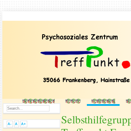
Der Kreisverband
Korbach
Frankenberg
Ba
Selbsthilfegru
A-
A
A+