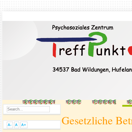
Der Kreisverband
Korbach
Frankenberg
Ba
Gesetzliche Be
A-
A
A+