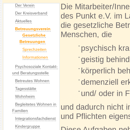
Die Mitarbeiter/Inn
Der Verein
Der Kreisverband
des Punkt e.V. im
Aktuelles
die gesetzliche Bet
Betreuungsverein
Menschen, die
Gesetzliche
Betreuungen
psychisch kr
Sprechzeiten
Informationen
geistig behind
Psychosoziale Kontakt-
körperlich beh
und Beratungsstelle
demenziell er
Betreutes Wohnen
Tagesstätte
und/ oder in 
Wohnheim
Begleitetes Wohnen in
und dadurch nicht i
Familien
und Pflichten eige
Integrationsfachdienst
Kindergruppe
Diese Aufgaben ne